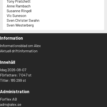
Tony Pratchett
Anne Rambach
Susanne Ringell
Vic Suneson
Sven Christer Swahn
Sven Westerberg
Information
Informationsblad om Alex
Aktuell driftinformation
Innehåll
Idag 2026-08-07
Författare: 7 047 st
Titlar: 185 299 st
Administration
Forflex AB
adm@alex.se