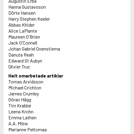
Augustin Erba
Hanna Gustavsson
Dörte Hansen
Harry Stephen Keeler
Abbas Khider
Alice LaPlante
Maureen O'Brien
Jack O'Connell
Johan Gabriel Oxenstierna
Danuta Reah
Edward St Aubyn
Olivier Truc
Helt omarbetade artiklar
Tomas Arvidsson
Michael Crichton
James Crumley
Göran Hägg
Tim Krabbé
Leena Krohn
Emma Lathen
A.A. Milne
Marianne Peltomaa