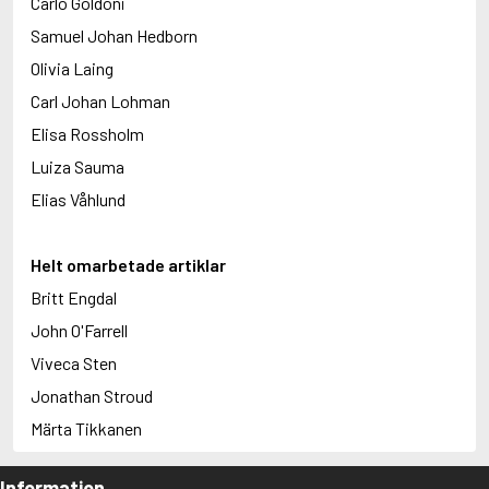
Carlo Goldoni
Samuel Johan Hedborn
Olivia Laing
Carl Johan Lohman
Elisa Rossholm
Luiza Sauma
Elias Våhlund
Helt omarbetade artiklar
Britt Engdal
John O'Farrell
Viveca Sten
Jonathan Stroud
Märta Tikkanen
Information