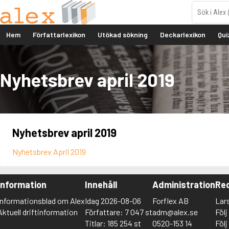
Hem
Författarlexikon
Utökad sökning
Deckarlexikon
Qui
Nyhetsbrev april 2019
Nyhetsbrev april 2019
Nyhetsbrev April 2019
Information
Innehåll
Administration
Red
Informationsblad om Alex
Idag 2026-08-06
Forflex AB
Lar
Aktuell driftinformation
Författare: 7 047 st
adm@alex.se
Föl
Titlar: 185 254 st
0520-153 14
Föl