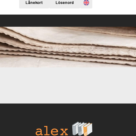
Engelska
Lånekort
Lösenord