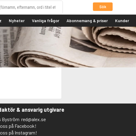
Sök
z
Nyheter
Vanliga frågor
Abonnemang & priser
Kunder
aktör & ansvarig utgivare
s Byström
red@alex.se
j oss på Facebook!
j oss på Instagram!