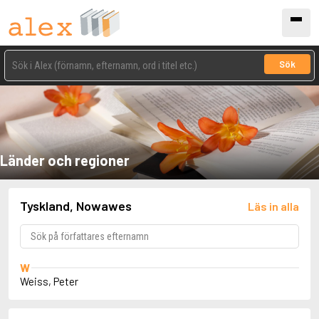
Sök
Länder och regioner
Tyskland, Nowawes
Läs in alla
W
Weiss, Peter