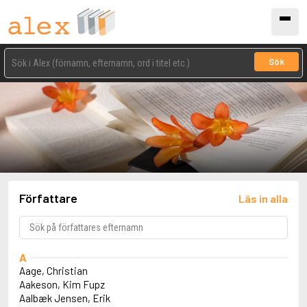
Sök
Författare
Läs in alla
A
Aage, Christian
Aakeson, Kim Fupz
Aalbæk Jensen, Erik