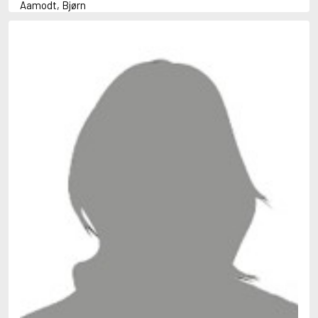
Aamodt, Bjørn
Abani, Christopher
Abbey, Kieran
Abbot, Anthony
Abbott, John
Abbott, Megan
Abdel-Fattah, Randa
Abdolah, Kader
Abé, Kobo
Abedi, Isabel
Abele, Inga
Abgarjan, Narine
Abish, Walter
Aboulela, Leila
Abrahams, Peter (f. 1919)
Abrahams, Peter (f. 1947)
Abrahamson, Emmy
Abse, Dannie
Abu-Jaber, Diana
Abulhawa, Susan
Aburas, Lone
Achebe, Chinua
Achmatova, Anna