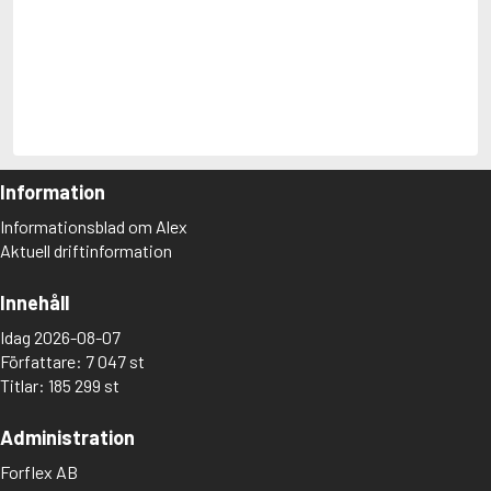
Upptäck Mitt Alex!
Lexikonet där du som privatperson kan bläddra bland
185
299 titlar
och
7 047 författare
.
Du kan desutom skapa egna listor med titlar du vill läsa,
samt betygsätta och dela sånt du läst.
Information
Informationsblad om Alex
Aktuell driftinformation
Innehåll
Idag 2026-08-07
Författare: 7 047 st
Titlar: 185 299 st
Administration
Forflex AB