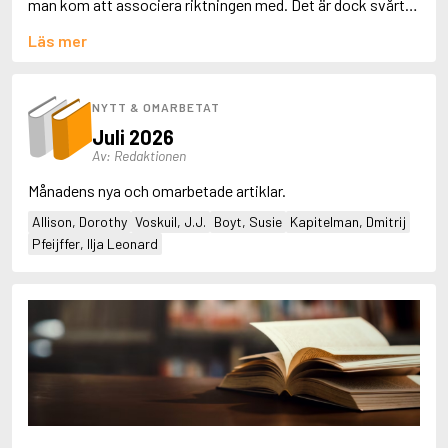
man kom att associera riktningen med. Det är dock svårt
Adolfsson, Maria
att bortse från alla de innovativa impulser som utgick från
Adolphsen, Peter
Läs mer
den. --- ”
NYTT & OMARBETAT
Juli 2026
Av: Redaktionen
Månadens nya och omarbetade artiklar.
Allison, Dorothy
Voskuil, J.J.
Boyt, Susie
Kapitelman, Dmitrij
Pfeijffer, Ilja Leonard