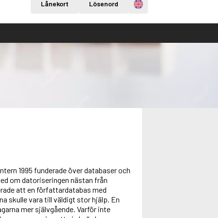
Engelska
Lånekort
Lösenord
intern 1995 funderade över databaser och
 med om datoriseringen nästan från
terade att en författardatabas med
kulle vara till väldigt stor hjälp. En
agarna mer självgående. Varför inte