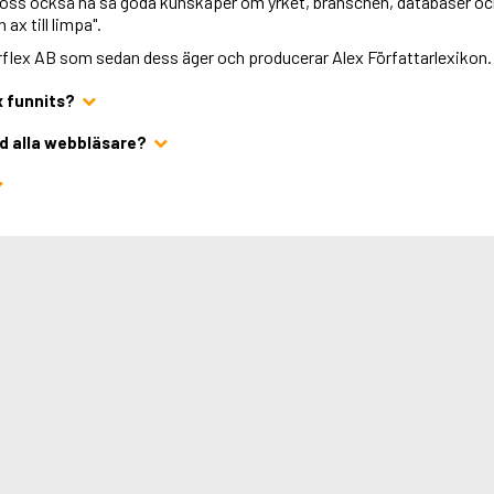
 oss också ha så goda kunskaper om yrket, branschen, databaser oc
 ax till limpa".
orflex AB som sedan dess äger och producerar Alex Författarlexikon.
x funnits?
d alla webbläsare?