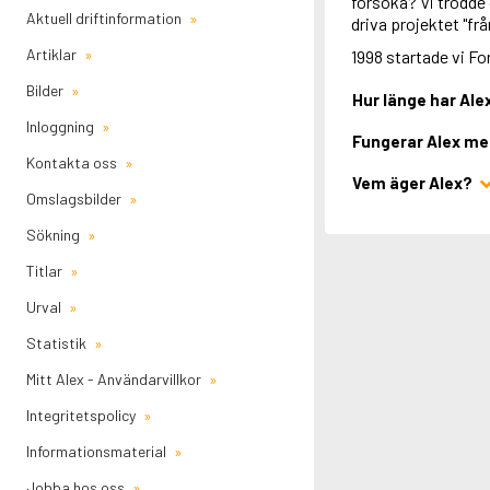
försöka? Vi trodde
Aktuell driftinformation
driva projektet "från
Artiklar
1998 startade vi F
Bilder
Hur länge har Ale
Inloggning
Fungerar Alex me
Kontakta oss
Vem äger Alex?
Omslagsbilder
Sökning
Titlar
Urval
Statistik
Mitt Alex - Användarvillkor
Integritetspolicy
Informationsmaterial
Jobba hos oss