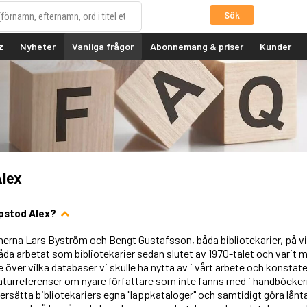
Sök
z
Nyheter
Vanliga frågor
Abonnemang & priser
Kunder
lex
pstod Alex?
nerna Lars Byström och Bengt Gustafsson, båda bibliotekarier, på v
båda arbetat som bibliotekarier sedan slutet av 1970-talet och varit
e över vilka databaser vi skulle ha nytta av i vårt arbete och konsta
aturreferenser om nyare författare som inte fanns med i handböckerna s
ersätta bibliotekariers egna "lappkataloger" och samtidigt göra lånt