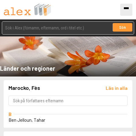
Sök
Länder och regioner
Marocko, Fès
Läs in alla
B
Ben Jelloun, Tahar