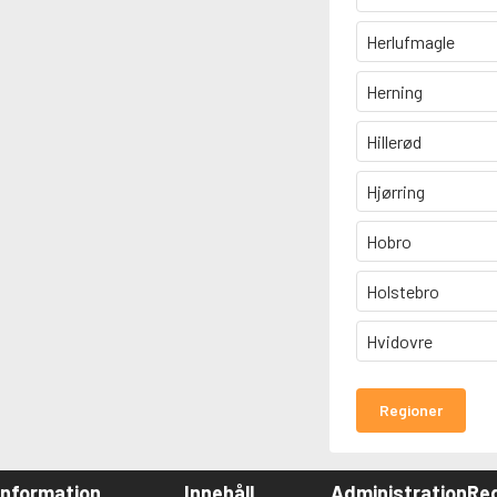
Herlufmagle
Herning
Hillerød
Hjørring
Hobro
Holstebro
Hvidovre
Regioner
Information
Innehåll
Administration
Red