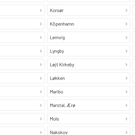
Korsør
Köpenhamn
Lemvig
Lyngby
Løjt Kirkeby
Løkken
Maribo
Marstal, Ærø
Mols
Nakskov