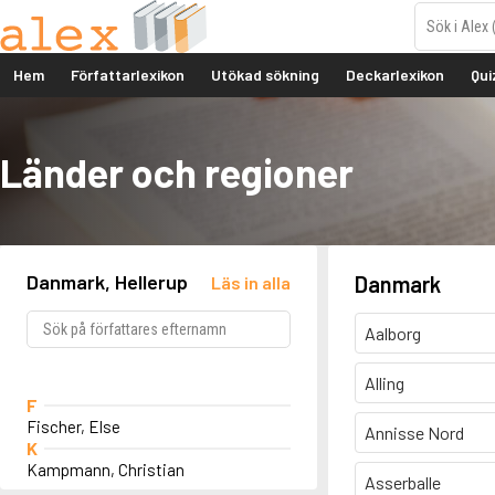
Hem
Författarlexikon
Utökad sökning
Deckarlexikon
Qui
Länder och regioner
Danmark, Hellerup
Danmark
Läs in alla
Aalborg
Alling
F
Fischer, Else
Annisse Nord
K
Kampmann, Christian
Asserballe