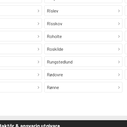
Rislev
Risskov
Roholte
Roskilde
Rungstedlund
Rødovre
Rønne
aktör & ansvarig utgivare