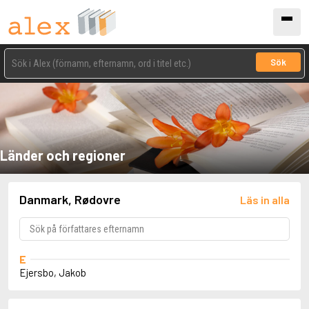
Sök
Länder och regioner
Danmark, Rødovre
Läs in alla
E
Ejersbo, Jakob