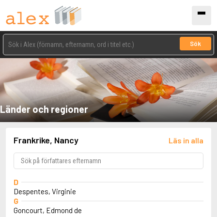
Sök
Länder och regioner
Frankrike, Nancy
Läs in alla
D
Despentes, Virginie
G
Goncourt, Edmond de