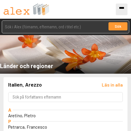
Sök
Länder och regioner
Italien, Arezzo
Läs in alla
A
Aretino, Pietro
P
Petrarca, Francesco