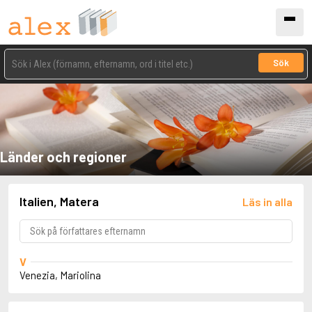
Sök
Länder och regioner
Italien, Matera
Läs in alla
V
Venezia, Mariolina