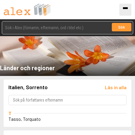
Sök
Länder och regioner
Italien, Sorrento
Läs in alla
T
Tasso, Torquato