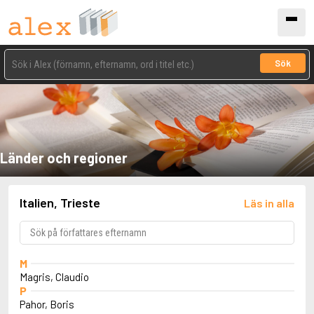
Sök
Länder och regioner
Italien, Trieste
Läs in alla
M
Magris, Claudio
P
Pahor, Boris