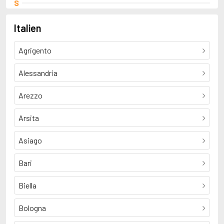
S
Svevo, Italo
T
Italien
Tamaro, Susanna
Agrigento
Alessandria
Arezzo
Arsita
Asiago
Bari
Biella
Bologna