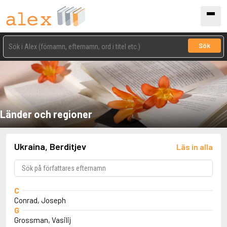
Sök
Länder och regioner
Ukraina, Berditjev
Läs in alla
C
Conrad, Joseph
G
Grossman, Vasilij