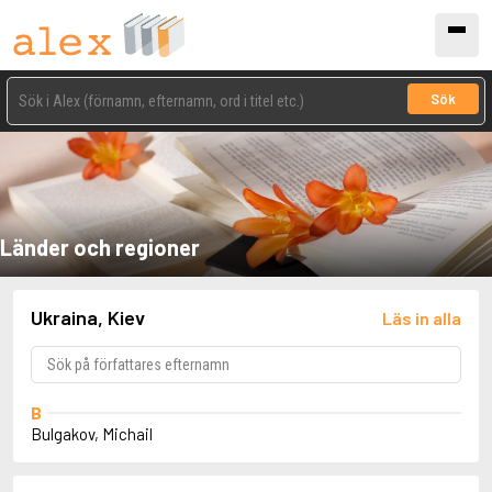
Sök
Länder och regioner
Ukraina, Kiev
Läs in alla
B
Bulgakov, Michail