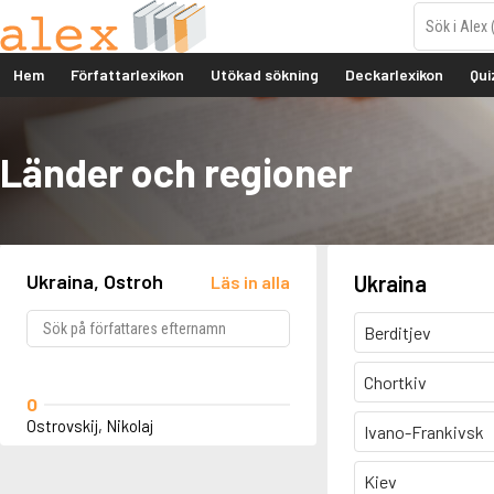
Hem
Författarlexikon
Utökad sökning
Deckarlexikon
Qui
Länder och regioner
Ukraina, Ostroh
Ukraina
Läs in alla
Berditjev
Chortkiv
O
Ostrovskij, Nikolaj
Ivano-Frankivsk
Kiev