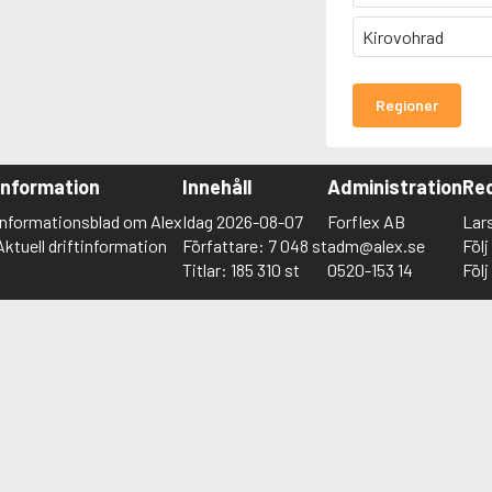
Kirovohrad
Regioner
Information
Innehåll
Administration
Red
Informationsblad om Alex
Idag 2026-08-07
Forflex AB
Lar
Aktuell driftinformation
Författare: 7 048 st
adm@alex.se
Föl
Titlar: 185 310 st
0520-153 14
Föl