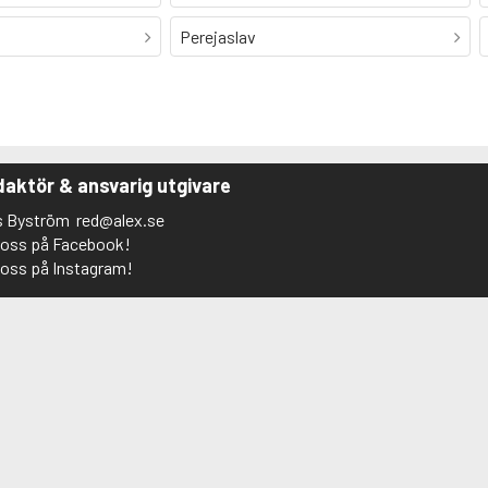
Perejaslav
aktör & ansvarig utgivare
s Byström
red@alex.se
j oss på Facebook!
j oss på Instagram!