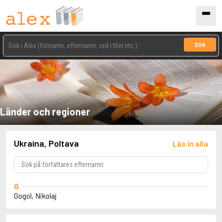
Sök
Länder och regioner
Ukraina, Poltava
Läs in alla
G
Gogol, Nikolaj