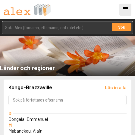
Sök
Länder och regioner
Kongo-Brazzaville
Läs in alla
D
Dongala, Emmanuel
M
Mabanckou, Alain