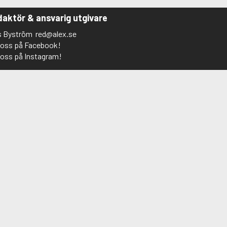
aktör & ansvarig utgivare
s Byström
red@alex.se
j oss på Facebook!
j oss på Instagram!