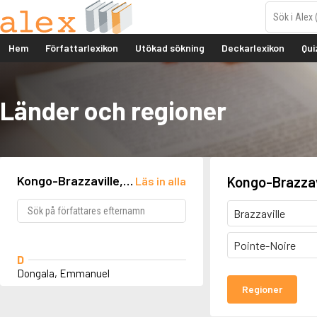
Hem
Författarlexikon
Utökad sökning
Deckarlexikon
Qui
Länder och regioner
Kongo-Brazzaville,
Kongo-Brazzav
Läs in alla
Brazzaville
Brazzaville
Pointe-Noire
D
Dongala, Emmanuel
Regioner