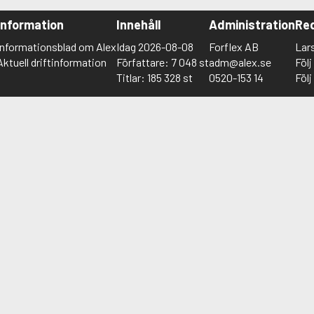
Information
Innehåll
Administration
Red
Informationsblad om Alex
Idag 2026-08-08
Forflex AB
Lar
Aktuell driftinformation
Författare: 7 048 st
adm@alex.se
Föl
Titlar: 185 328 st
0520-153 14
Föl