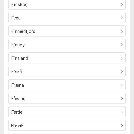
Eidskog
Feda
Finneidfjord
Finnøy
Finsland
Fiskå
Fræna
Fåvang
Førde
Gjøvik