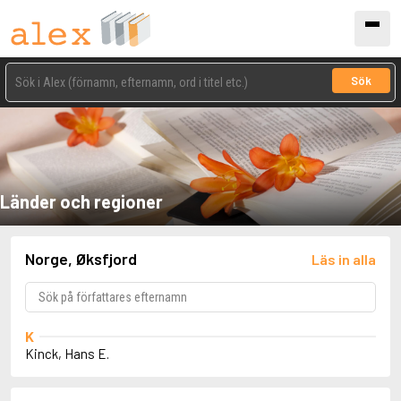
Sök
Länder och regioner
Norge, Øksfjord
Läs in alla
K
Kinck, Hans E.