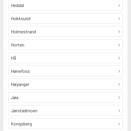
Heddal
Hokksund
Holmestrand
Horten
Hå
Hønefoss
Høyanger
Jøa
Jørstadmoen
Kongsberg