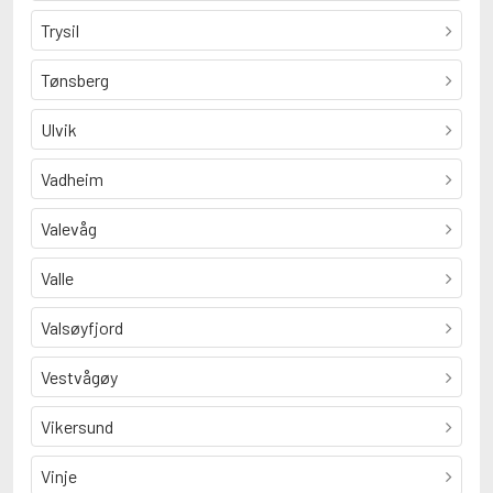
Trysil
Tønsberg
Ulvik
Vadheim
Valevåg
Valle
Valsøyfjord
Vestvågøy
Vikersund
Vinje