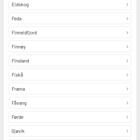
Eidskog
Feda
Finneidfjord
Finnøy
Finsland
Fiskå
Fræna
Fåvang
Førde
Gjøvik