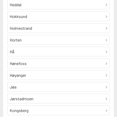
Heddal
Hokksund
Holmestrand
Horten
Hå
Hønefoss
Høyanger
Jøa
Jørstadmoen
Kongsberg