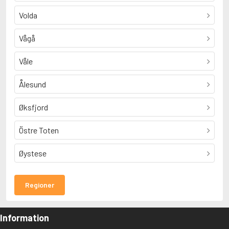
Volda
Vågå
Våle
Ålesund
Øksfjord
Östre Toten
Øystese
Regioner
Information