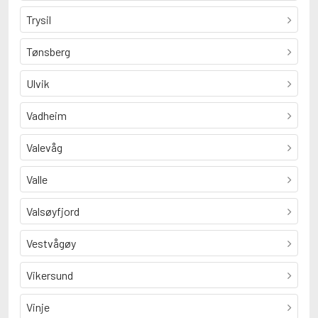
Trysil
Tønsberg
Ulvik
Vadheim
Valevåg
Valle
Valsøyfjord
Vestvågøy
Vikersund
Vinje