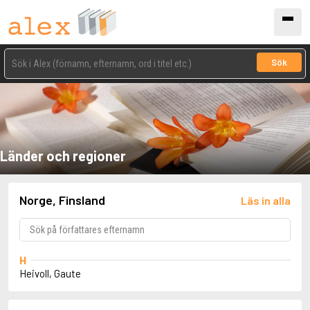
Sök
Länder och regioner
Norge, Finsland
Läs in alla
H
Heivoll, Gaute