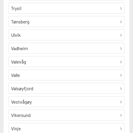
Trysil
Tønsberg
Ulvik
Vadheim
Valevåg
Valle
Valsøyfjord
Vestvågøy
Vikersund
Vinje