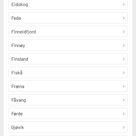
Eidskog
Feda
Finneidfjord
Finnøy
Finsland
Fiskå
Fræna
Fåvang
Førde
Gjøvik