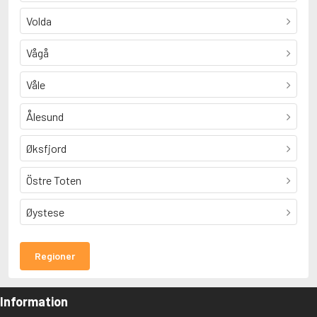
Volda
Vågå
Våle
Ålesund
Øksfjord
Östre Toten
Øystese
Regioner
Information