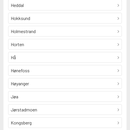
Heddal
Hokksund
Holmestrand
Horten
Hå
Hønefoss
Høyanger
Jøa
Jørstadmoen
Kongsberg