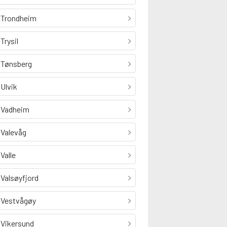
Trondheim
Trysil
Tønsberg
Ulvik
Vadheim
Valevåg
Valle
Valsøyfjord
Vestvågøy
Vikersund