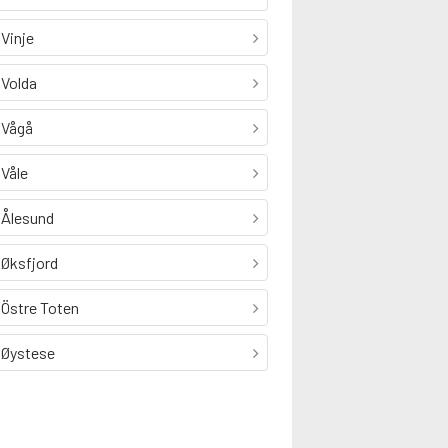
Vinje
Volda
Vågå
Våle
Ålesund
Øksfjord
Östre Toten
Øystese