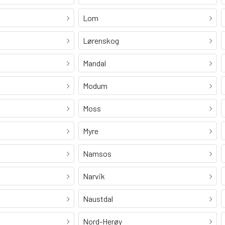
Lom
Lørenskog
Mandal
Modum
Moss
Myre
Namsos
Narvik
Naustdal
Nord-Herøy