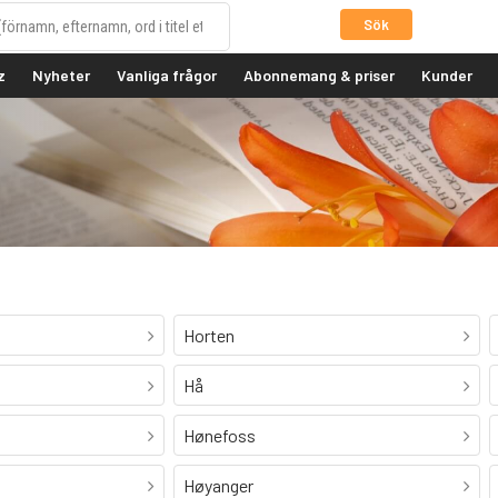
Sök
z
Nyheter
Vanliga frågor
Abonnemang & priser
Kunder
Horten
Hå
Hønefoss
Høyanger