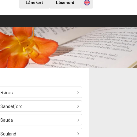
Engelska
Lånekort
Lösenord
Røros
Sandefjord
Sauda
Sauland