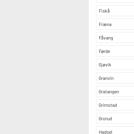
Fiskå
Fræna
Fåvang
Førde
Gjøvik
Granvin
Gratangen
Grimstad
Grorud
Hadsel