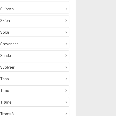
Skibotn
Skien
Solør
Stavanger
Sunde
Svolvær
Tana
Time
Tjøme
Tromsö