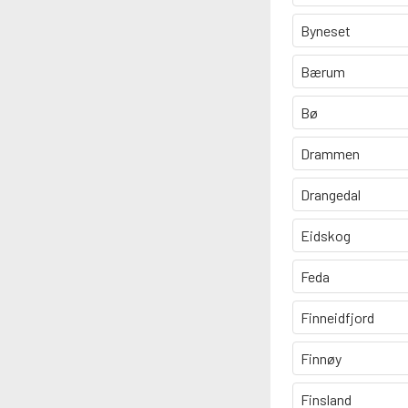
Byneset
Bærum
Bø
Drammen
Drangedal
Eidskog
Feda
Finneidfjord
Finnøy
Finsland