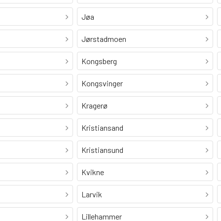
Jøa
Jørstadmoen
Kongsberg
Kongsvinger
Kragerø
Kristiansand
Kristiansund
Kvikne
Larvik
Lillehammer