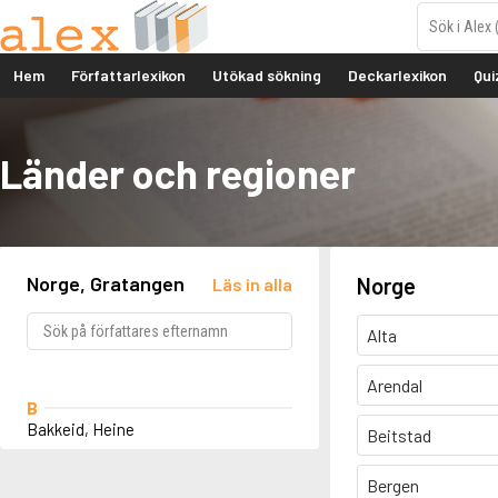
Hem
Författarlexikon
Utökad sökning
Deckarlexikon
Qui
Länder och regioner
Norge, Gratangen
Norge
Läs in alla
Alta
Arendal
B
Bakkeid, Heine
Beitstad
Bergen