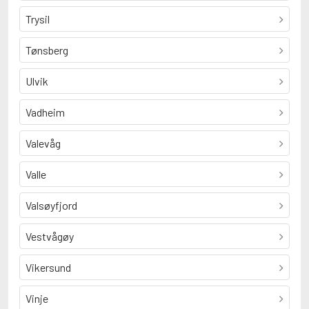
Trysil
Tønsberg
Ulvik
Vadheim
Valevåg
Valle
Valsøyfjord
Vestvågøy
Vikersund
Vinje