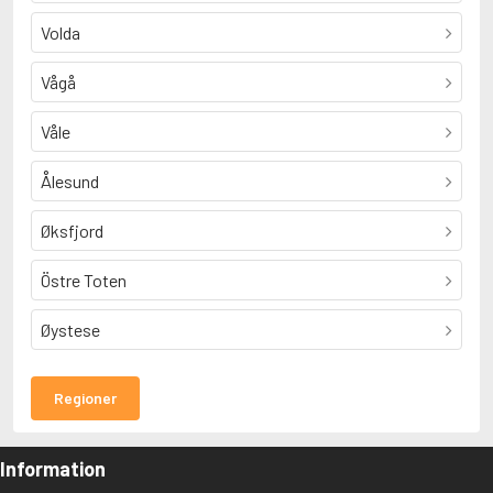
Volda
Vågå
Våle
Ålesund
Øksfjord
Östre Toten
Øystese
Regioner
Information