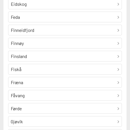
Eidskog
Feda
Finneidfjord
Finnøy
Finsland
Fiskå
Fræna
Fåvang
Førde
Gjøvik