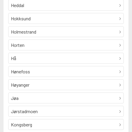
Heddal
Hokksund
Holmestrand
Horten
Hå
Hønefoss
Høyanger
Jøa
Jørstadmoen
Kongsberg