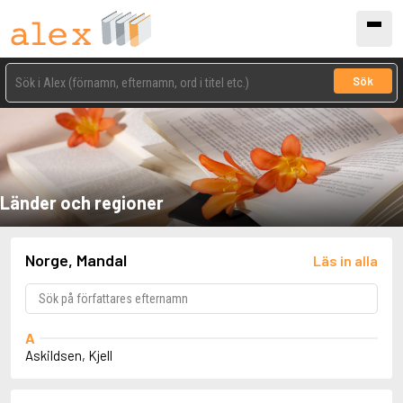
Sök
Länder och regioner
Norge, Mandal
Läs in alla
A
Askildsen, Kjell