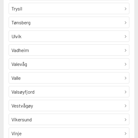
Trysil
Tønsberg
Ulvik
Vadheim
Valevåg
Valle
Valsøyfjord
Vestvågøy
Vikersund
Vinje