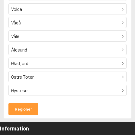
Volda
Vågå
Våle
Ålesund
Øksfjord
Östre Toten
Øystese
Regioner
Information