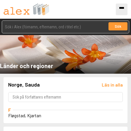
Sök
Länder och regioner
Norge, Sauda
Läs in alla
F
Fløgstad, Kjartan