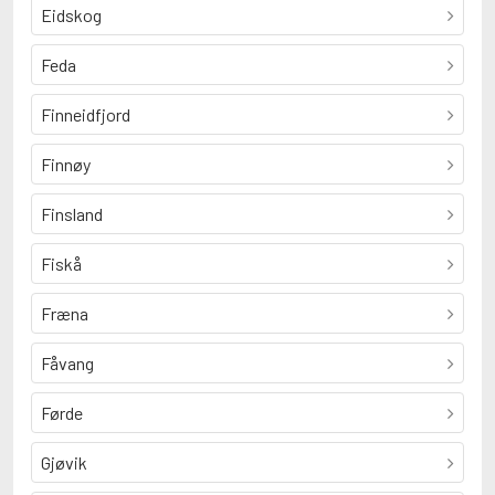
Eidskog
Feda
Finneidfjord
Finnøy
Finsland
Fiskå
Fræna
Fåvang
Førde
Gjøvik