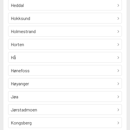
Heddal
Hokksund
Holmestrand
Horten
Hå
Hønefoss
Høyanger
Jøa
Jørstadmoen
Kongsberg