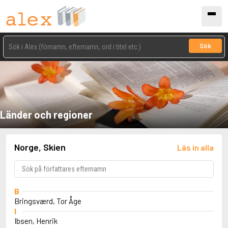
Sök
Länder och regioner
Norge, Skien
Läs in alla
B
Bringsværd, Tor Åge
I
Ibsen, Henrik