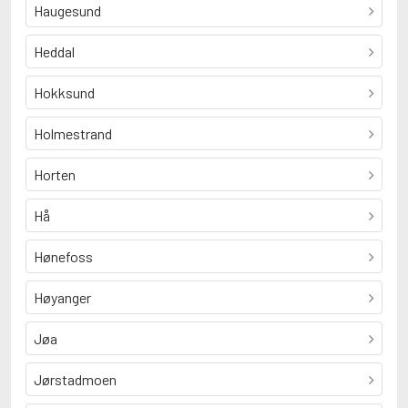
Haugesund
Heddal
Hokksund
Holmestrand
Horten
Hå
Hønefoss
Høyanger
Jøa
Jørstadmoen