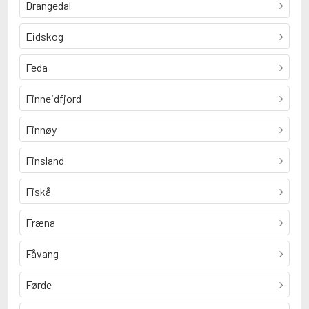
Drangedal
Eidskog
Feda
Finneidfjord
Finnøy
Finsland
Fiskå
Fræna
Fåvang
Førde