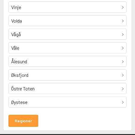
Vinje
Volda
Vågå
Våle
Ålesund
Øksfjord
Östre Toten
Øystese
Regioner