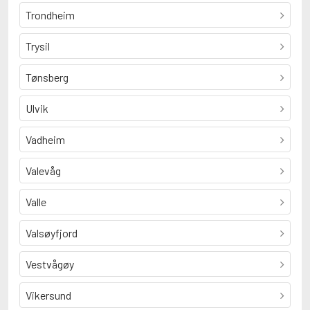
Trondheim
Trysil
Tønsberg
Ulvik
Vadheim
Valevåg
Valle
Valsøyfjord
Vestvågøy
Vikersund