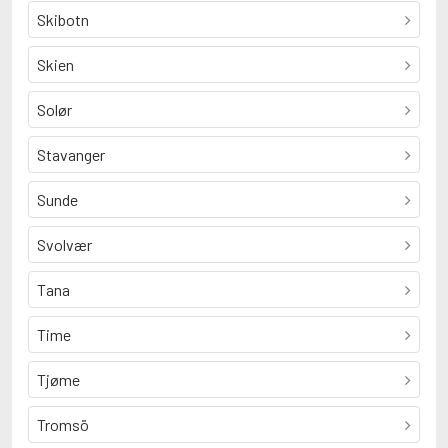
Skibotn
Skien
Solør
Stavanger
Sunde
Svolvær
Tana
Time
Tjøme
Tromsö