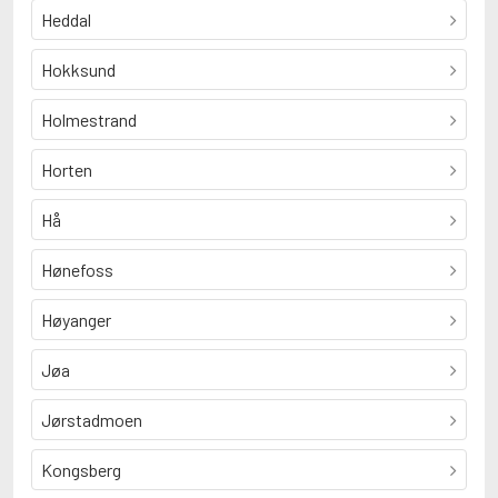
Heddal
Hokksund
Holmestrand
Horten
Hå
Hønefoss
Høyanger
Jøa
Jørstadmoen
Kongsberg