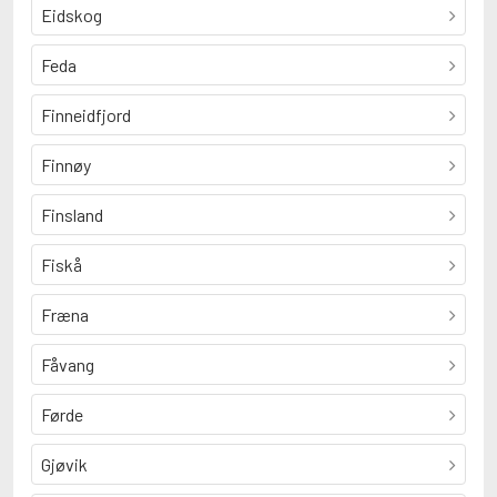
Eidskog
Feda
Finneidfjord
Finnøy
Finsland
Fiskå
Fræna
Fåvang
Førde
Gjøvik