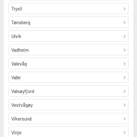
Trysil
Tønsberg
Ulvik
Vadheim
Valevåg
Valle
Valsøyfjord
Vestvågøy
Vikersund
Vinje