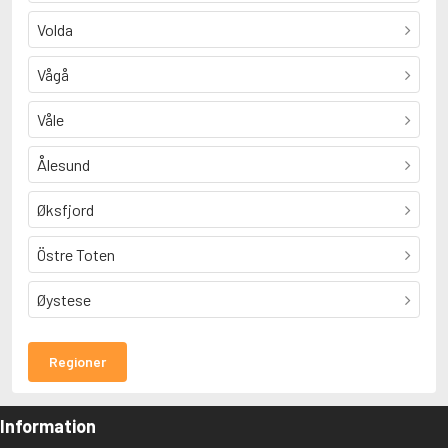
Volda
Vågå
Våle
Ålesund
Øksfjord
Östre Toten
Øystese
Regioner
Information