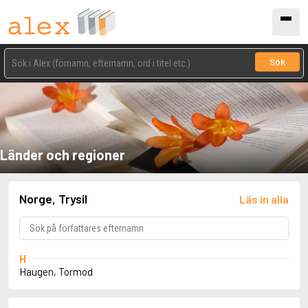
Sök
Länder och regioner
Norge, Trysil
Läs in alla
H
Haugen, Tormod