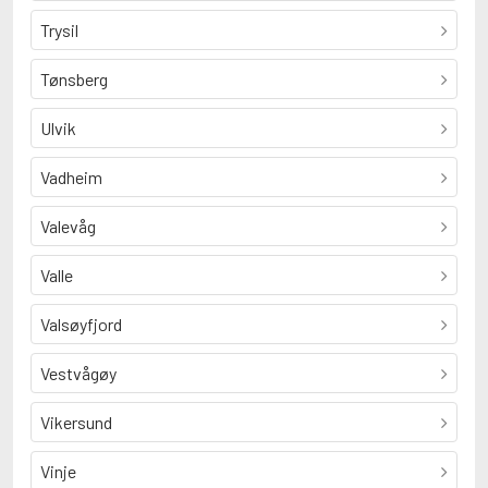
Trysil
Tønsberg
Ulvik
Vadheim
Valevåg
Valle
Valsøyfjord
Vestvågøy
Vikersund
Vinje