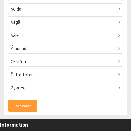
Volda
Vågå
Våle
Ålesund
Øksfjord
Östre Toten
Øystese
Regioner
Information