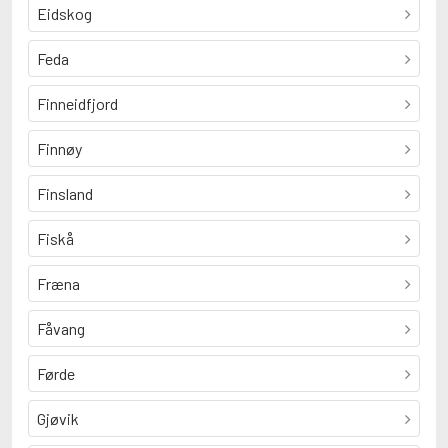
Eidskog
Feda
Finneidfjord
Finnøy
Finsland
Fiskå
Fræna
Fåvang
Førde
Gjøvik