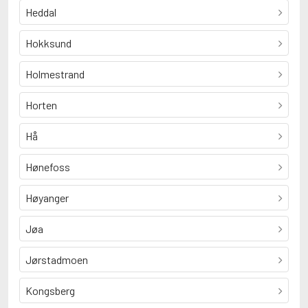
Heddal
Hokksund
Holmestrand
Horten
Hå
Hønefoss
Høyanger
Jøa
Jørstadmoen
Kongsberg