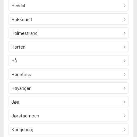
Heddal
Hokksund
Holmestrand
Horten
Hå
Hønefoss
Høyanger
Jøa
Jørstadmoen
Kongsberg