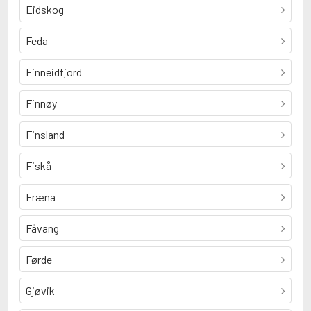
Eidskog
Feda
Finneidfjord
Finnøy
Finsland
Fiskå
Fræna
Fåvang
Førde
Gjøvik