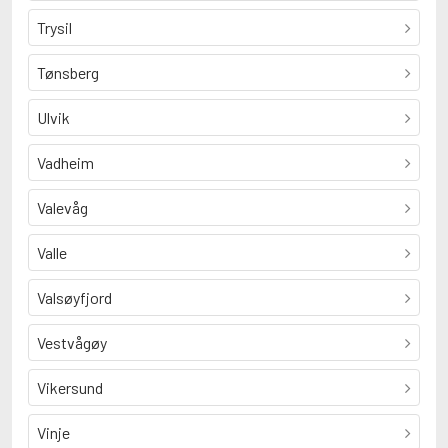
Trysil
Tønsberg
Ulvik
Vadheim
Valevåg
Valle
Valsøyfjord
Vestvågøy
Vikersund
Vinje