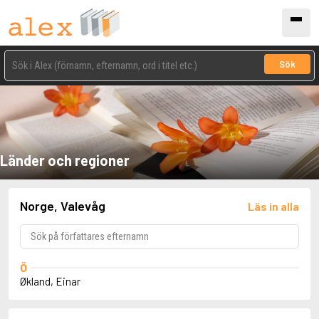
Sök
Länder och regioner
Norge, Valevåg
Läs in alla
Ö
Økland, Einar