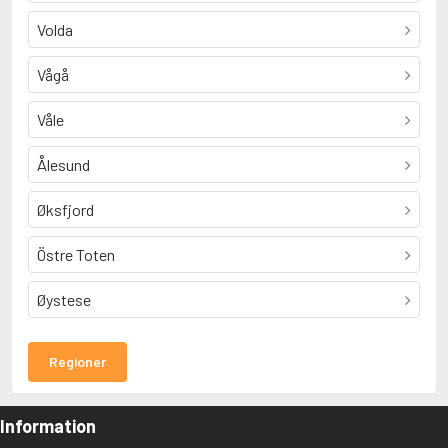
Volda
Vågå
Våle
Ålesund
Øksfjord
Östre Toten
Øystese
Regioner
Information