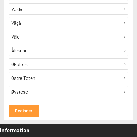
Volda
Vågå
Våle
Ålesund
Øksfjord
Östre Toten
Øystese
Regioner
Information