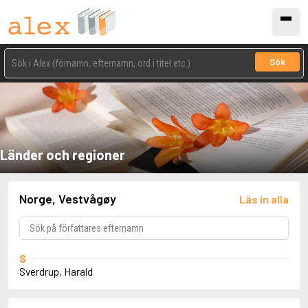
Sök
Länder och regioner
Norge, Vestvågøy
Läs in alla
S
Sverdrup, Harald