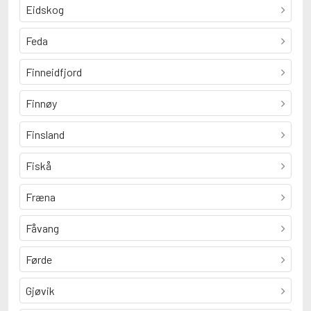
Eidskog
Feda
Finneidfjord
Finnøy
Finsland
Fiskå
Fræna
Fåvang
Førde
Gjøvik