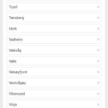
Trysil
Tønsberg
Ulvik
Vadheim
Valevåg
Valle
Valsøyfjord
Vestvågøy
Vikersund
Vinje