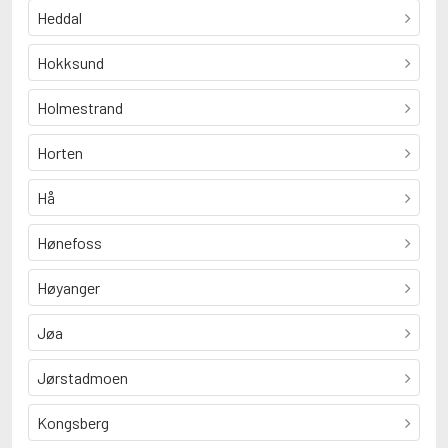
Heddal
Hokksund
Holmestrand
Horten
Hå
Hønefoss
Høyanger
Jøa
Jørstadmoen
Kongsberg