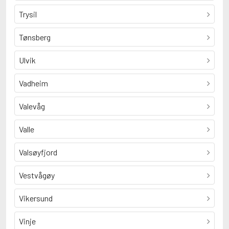
Trysil
Tønsberg
Ulvik
Vadheim
Valevåg
Valle
Valsøyfjord
Vestvågøy
Vikersund
Vinje