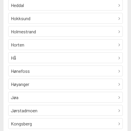
Heddal
Hokksund
Holmestrand
Horten
Hå
Hønefoss
Høyanger
Jøa
Jørstadmoen
Kongsberg