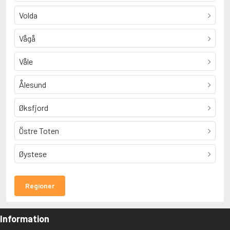
Volda
Vågå
Våle
Ålesund
Øksfjord
Östre Toten
Øystese
Regioner
Information