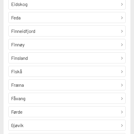
Eidskog
Feda
Finneidfjord
Finnøy
Finsland
Fiskå
Fræna
Fåvang
Førde
Gjøvik