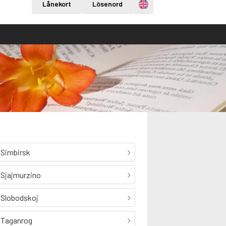
Engelska
Lånekort
Lösenord
Simbirsk
Sjajmurzino
Slobodskoj
Taganrog