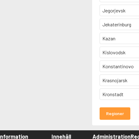
Jegorjevsk
Jekaterinburg
Kazan
Kislovodsk
Konstantinovo
Krasnojarsk
Kronstadt
Regioner
Information
Innehåll
Administration
Red