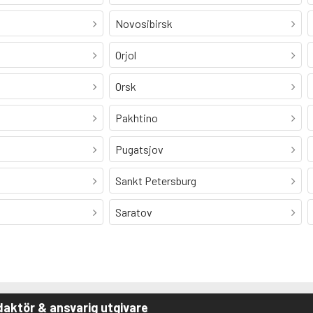
Novosibirsk
Orjol
Orsk
Pakhtino
Pugatsjov
Sankt Petersburg
Saratov
aktör & ansvarig utgivare