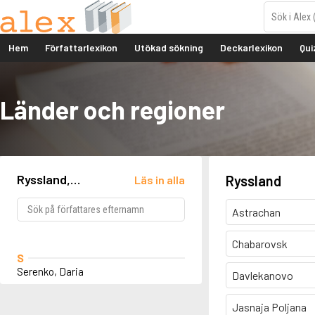
Hem
Författarlexikon
Utökad sökning
Deckarlexikon
Qui
Länder och regioner
Ryssland,
Ryssland
Läs in alla
Chabarovsk
Astrachan
Chabarovsk
S
Serenko, Daria
Davlekanovo
Jasnaja Poljana