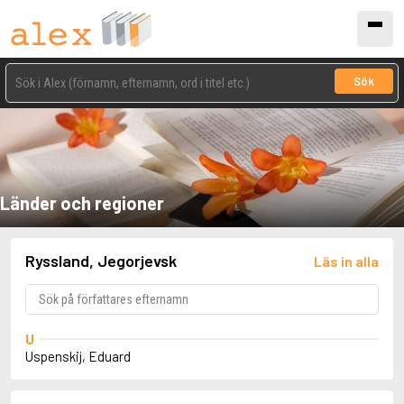
Sök
Länder och regioner
Ryssland, Jegorjevsk
Läs in alla
U
Uspenskij, Eduard