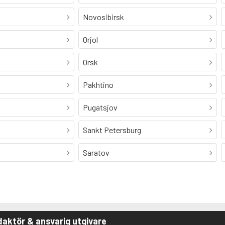
Novosibirsk
Orjol
Orsk
Pakhtino
Pugatsjov
Sankt Petersburg
Saratov
aktör & ansvarig utgivare