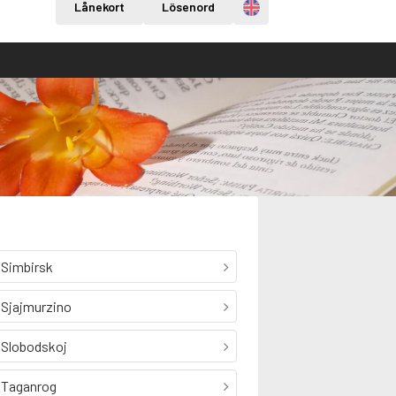
Engelska
Lånekort
Lösenord
Simbirsk
Sjajmurzino
Slobodskoj
Taganrog