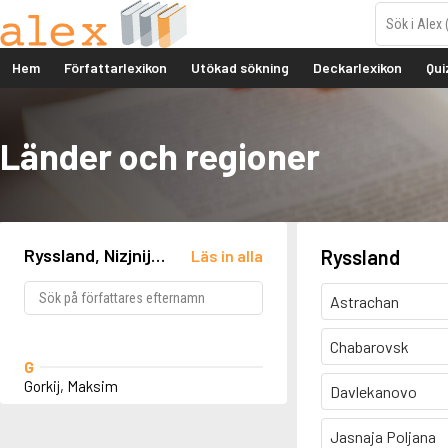
Hem
Författarlexikon
Utökad sökning
Deckarlexikon
Qui
Länder och regioner
Ryssland, Nizjnij
Ryssland
Läs in alla
Novgorod
Astrachan
Chabarovsk
G
Gorkij, Maksim
Davlekanovo
Jasnaja Poljana