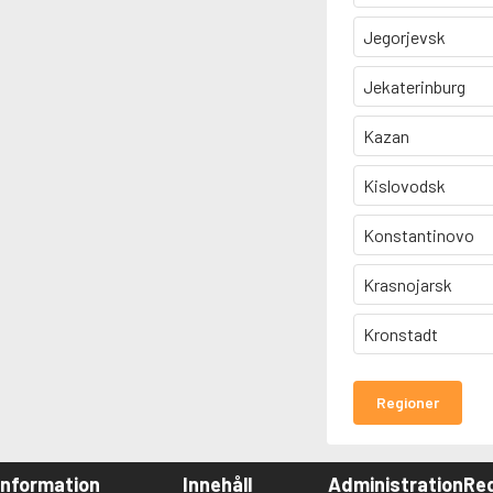
Jegorjevsk
Jekaterinburg
Kazan
Kislovodsk
Konstantinovo
Krasnojarsk
Kronstadt
Regioner
Information
Innehåll
Administration
Red