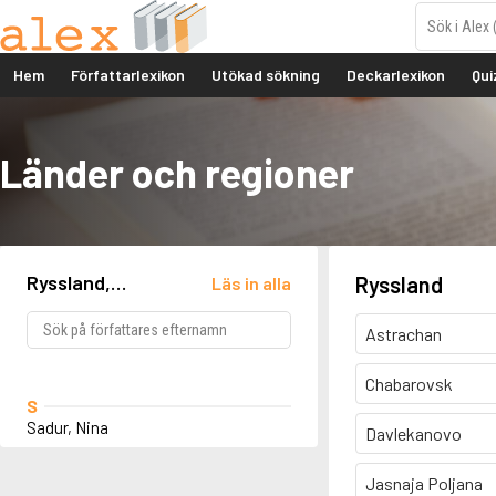
Hem
Författarlexikon
Utökad sökning
Deckarlexikon
Qui
Länder och regioner
Ryssland,
Ryssland
Läs in alla
Novosibirsk
Astrachan
Chabarovsk
S
Sadur, Nina
Davlekanovo
Jasnaja Poljana