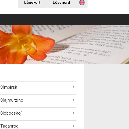
Engelska
Lånekort
Lösenord
Simbirsk
Sjajmurzino
Slobodskoj
Taganrog