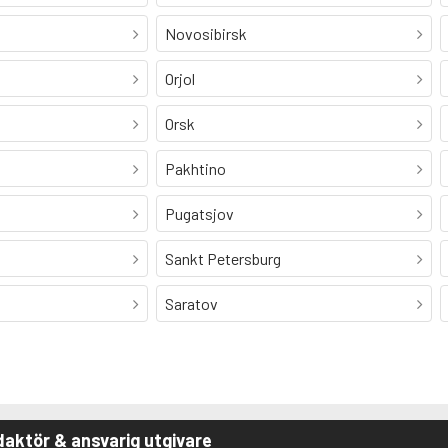
Novosibirsk
Orjol
Orsk
Pakhtino
Pugatsjov
Sankt Petersburg
Saratov
aktör & ansvarig utgivare