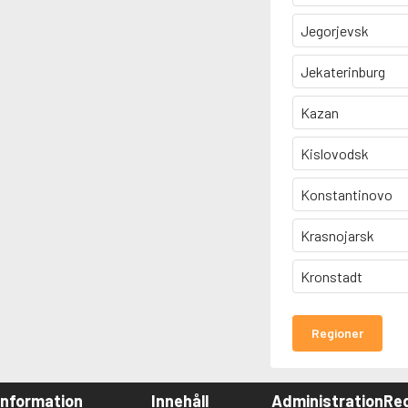
Jegorjevsk
Jekaterinburg
Kazan
Kislovodsk
Konstantinovo
Krasnojarsk
Kronstadt
Regioner
Information
Innehåll
Administration
Red