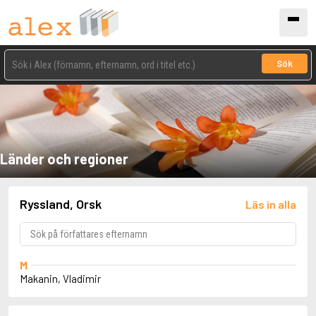
Sök
Länder och regioner
Ryssland, Orsk
Läs in alla
M
Makanin, Vladimir