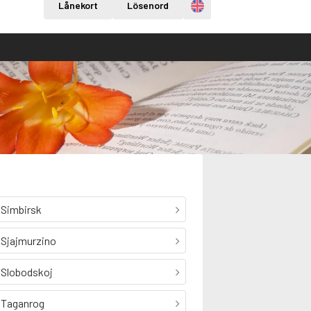
Engelska
Lånekort
Lösenord
Simbirsk
Sjajmurzino
Slobodskoj
Taganrog