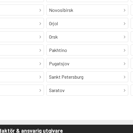
Novosibirsk
Orjol
Orsk
Pakhtino
Pugatsjov
Sankt Petersburg
Saratov
aktör & ansvarig utgivare