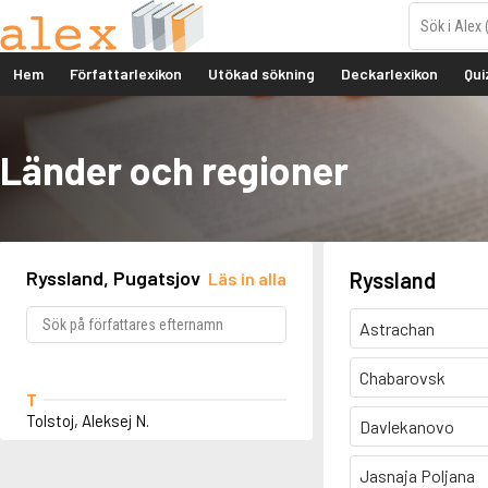
Hem
Författarlexikon
Utökad sökning
Deckarlexikon
Qui
Länder och regioner
Ryssland, Pugatsjov
Ryssland
Läs in alla
Astrachan
Chabarovsk
T
Tolstoj, Aleksej N.
Davlekanovo
Jasnaja Poljana