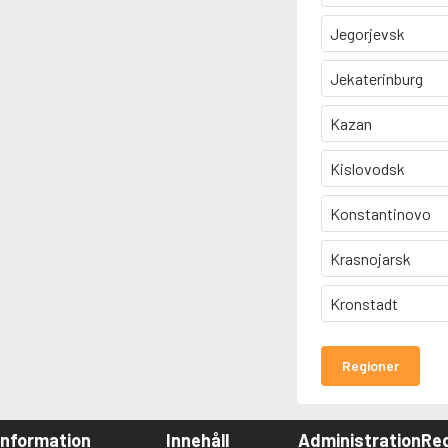
Jegorjevsk
Jekaterinburg
Kazan
Kislovodsk
Konstantinovo
Krasnojarsk
Kronstadt
Regioner
Information
Innehåll
Administration
Red