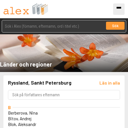
Sök
Länder och regioner
Ryssland, Sankt Petersburg
Läs in alla
B
Berberova, Nina
Bitov, Andrej
Blok, Aleksandr