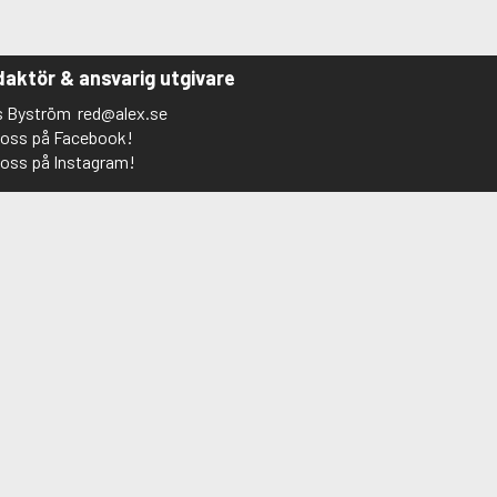
aktör & ansvarig utgivare
s Byström
red@alex.se
j oss på Facebook!
j oss på Instagram!