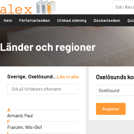
Hem
Författarlexikon
Utökad sökning
Deckarlexikon
Qui
Länder och regioner
Sverige, Oxelösunds
Oxelösunds k
Läs in alla
kommun, Oxelösund
Oxelösund
Regioner
A
Armand, Paul
F
Franzén, Nils-Olof
I