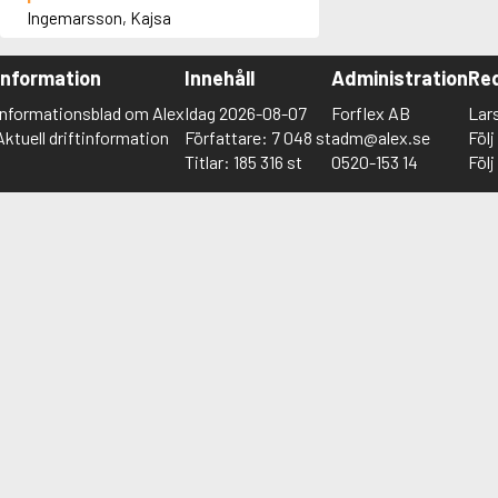
Ingemarsson, Kajsa
Information
Innehåll
Administration
Red
Informationsblad om Alex
Idag 2026-08-07
Forflex AB
Lar
Aktuell driftinformation
Författare: 7 048 st
adm@alex.se
Föl
Titlar: 185 316 st
0520-153 14
Föl