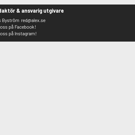
aktör & ansvarig utgivare
s Byström
red@alex.se
j oss på Facebook!
j oss på Instagram!