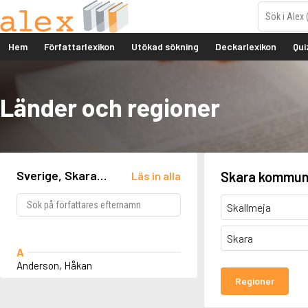
Hem
Författarlexikon
Utökad sökning
Deckarlexikon
Qui
Länder och regioner
Sverige, Skara
Skara kommu
Läs in alla
kommun, Skara
Skallmeja
Skara
A
Anderson, Håkan
Regioner