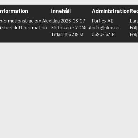
Information
Innehåll
Administration
Red
Informationsblad om Alex
Idag 2026-08-07
Forflex AB
Lar
Aktuell driftinformation
Författare: 7 048 st
adm@alex.se
Föl
Titlar: 185 319 st
0520-153 14
Föl