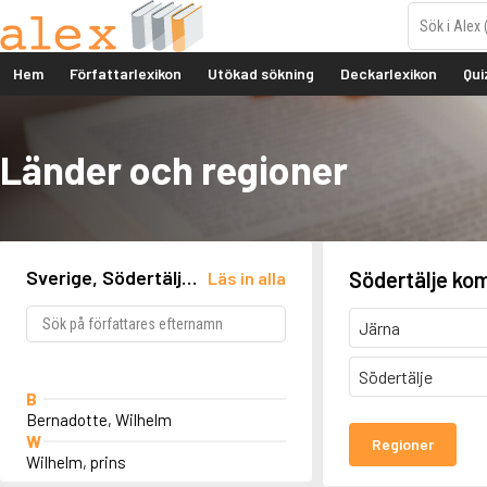
Hem
Författarlexikon
Utökad sökning
Deckarlexikon
Qui
Länder och regioner
Sverige, Södertälje
Södertälje k
Läs in alla
kommun, Tullgarn
Järna
Södertälje
B
Bernadotte, Wilhelm
W
Regioner
Wilhelm, prins