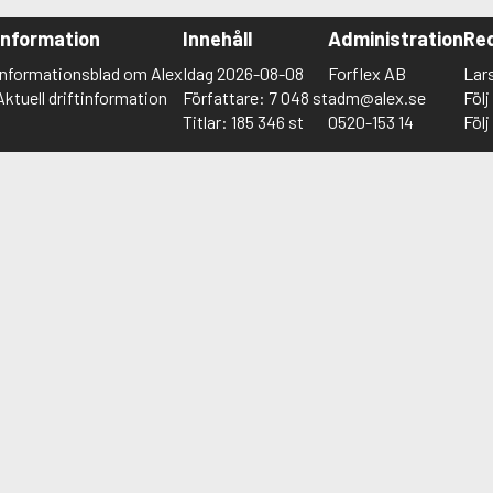
Information
Innehåll
Administration
Red
Informationsblad om Alex
Idag 2026-08-08
Forflex AB
Lar
Aktuell driftinformation
Författare: 7 048 st
adm@alex.se
Föl
Titlar: 185 346 st
0520-153 14
Föl