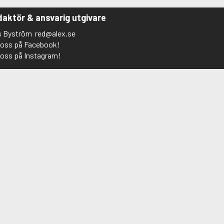
aktör & ansvarig utgivare
s Byström
red@alex.se
j oss på Facebook!
j oss på Instagram!