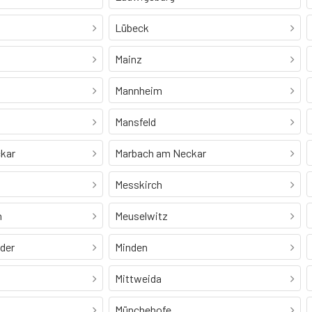
Lübeck
Mainz
Mannheim
Mansfeld
kar
Marbach am Neckar
Messkirch
n
Meuselwitz
Oder
Minden
Mittweida
Münchehofe