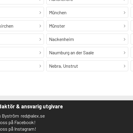
München
kirchen
Münster
Nackenheim
Naumburg an der Saale
Nebra, Unstrut
aktör & ansvarig utgivare
s Byström
red@alex.se
j oss på Facebook!
j oss på Instagram!