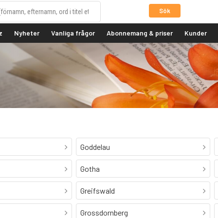
Sök
z
Nyheter
Vanliga frågor
Abonnemang & priser
Kunder
Goddelau
Gotha
Greifswald
Grossdornberg