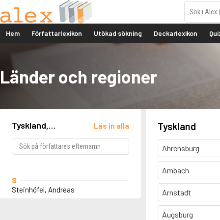
Hem
Författarlexikon
Utökad sökning
Deckarlexikon
Qui
Länder och regioner
Tyskland,
Tyskland
Läs in alla
Battenberg
Ahrensburg
Ambach
S
Steinhöfel, Andreas
Arnstadt
Augsburg