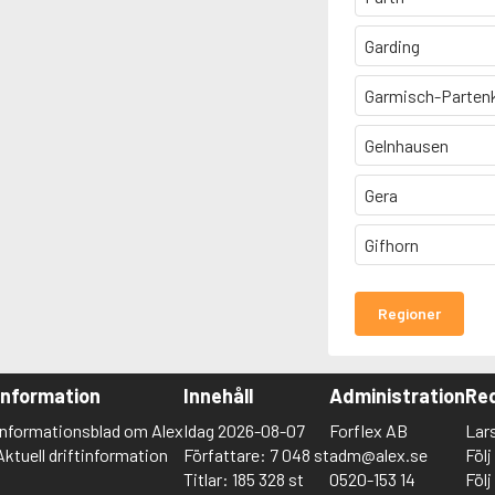
Garding
Garmisch-Parten
Gelnhausen
Gera
Gifhorn
Regioner
Information
Innehåll
Administration
Red
Informationsblad om Alex
Idag 2026-08-07
Forflex AB
Lar
Aktuell driftinformation
Författare: 7 048 st
adm@alex.se
Föl
Titlar: 185 328 st
0520-153 14
Föl