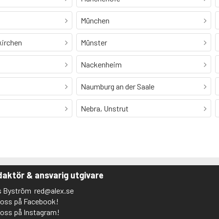
München
kirchen
Münster
Nackenheim
Naumburg an der Saale
Nebra, Unstrut
aktör & ansvarig utgivare
s Byström
red@alex.se
j oss på Facebook!
j oss på Instagram!