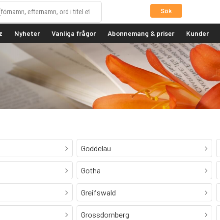
Sök
z
Nyheter
Vanliga frågor
Abonnemang & priser
Kunder
Goddelau
Gotha
Greifswald
Grossdornberg