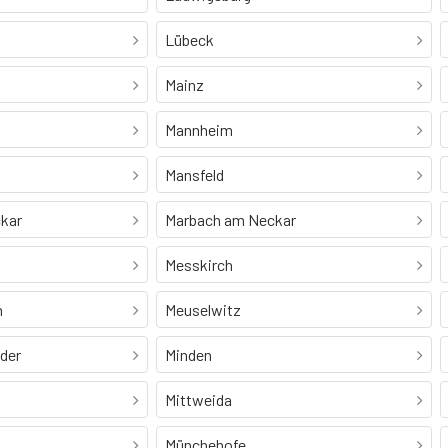
Lübeck
Mainz
Mannheim
Mansfeld
kar
Marbach am Neckar
Messkirch
n
Meuselwitz
Oder
Minden
Mittweida
Münchehofe