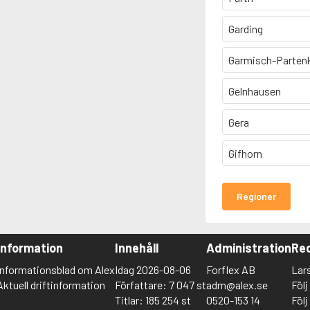
Garding
Garmisch-Parten
Gelnhausen
Gera
Gifhorn
Regioner
Information
Innehåll
Administration
Red
Informationsblad om Alex
Idag 2026-08-06
Forflex AB
Lar
Aktuell driftinformation
Författare: 7 047 st
adm@alex.se
Föl
Titlar: 185 254 st
0520-153 14
Föl