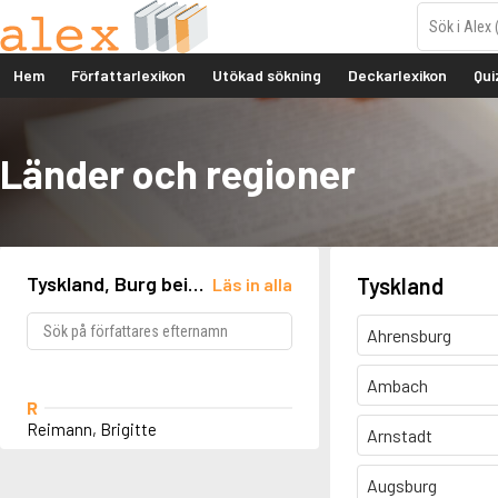
Hem
Författarlexikon
Utökad sökning
Deckarlexikon
Qui
Länder och regioner
Tyskland, Burg bei
Tyskland
Läs in alla
Magdeburg
Ahrensburg
Ambach
R
Reimann, Brigitte
Arnstadt
Augsburg