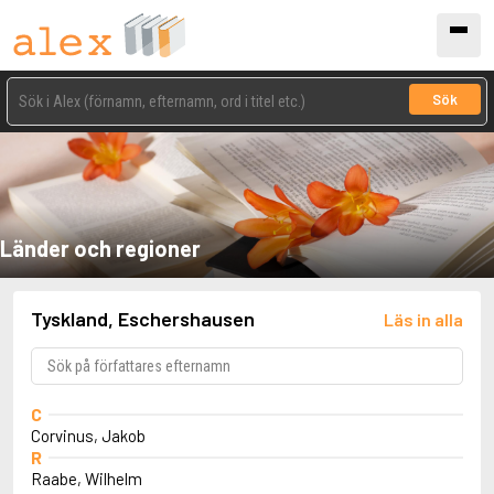
Sök
Länder och regioner
Tyskland, Eschershausen
Läs in alla
C
Corvinus, Jakob
R
Raabe, Wilhelm