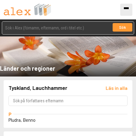
Sök
Länder och regioner
Tyskland, Lauchhammer
Läs in alla
P
Pludra, Benno