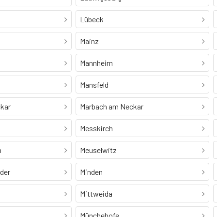
Lübeck
Mainz
Mannheim
Mansfeld
kar
Marbach am Neckar
Messkirch
n
Meuselwitz
Oder
Minden
Mittweida
Münchehofe