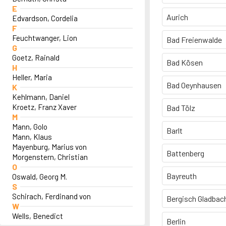
E
Aurich
Edvardson, Cordelia
F
Feuchtwanger, Lion
Bad Freienwalde
G
Goetz, Rainald
Bad Kösen
H
Heller, Maria
Bad Oeynhausen
K
Kehlmann, Daniel
Kroetz, Franz Xaver
Bad Tölz
M
Mann, Golo
Barlt
Mann, Klaus
Mayenburg, Marius von
Battenberg
Morgenstern, Christian
O
Bayreuth
Oswald, Georg M.
S
Schirach, Ferdinand von
Bergisch Gladbac
W
Wells, Benedict
Berlin