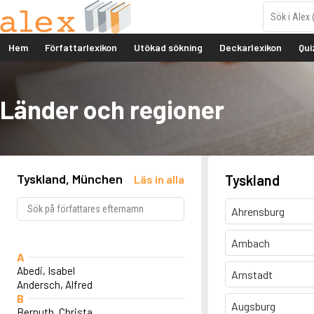
Hem
Författarlexikon
Utökad sökning
Deckarlexikon
Qui
Länder och regioner
Tyskland, München
Tyskland
Läs in alla
Ahrensburg
Ambach
A
Abedi, Isabel
Arnstadt
Andersch, Alfred
B
Augsburg
Bernuth, Christa