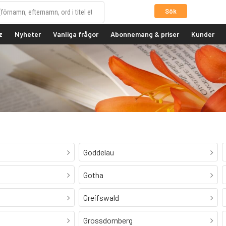
Sök
z
Nyheter
Vanliga frågor
Abonnemang & priser
Kunder
Goddelau
Gotha
Greifswald
Grossdornberg