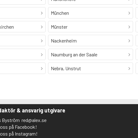
München
kirchen
Münster
Nackenheim
Naumburg an der Saale
Nebra, Unstrut
aktör & ansvarig utgivare
s Byström
red@alex.se
j oss på Facebook!
j oss på Instagram!