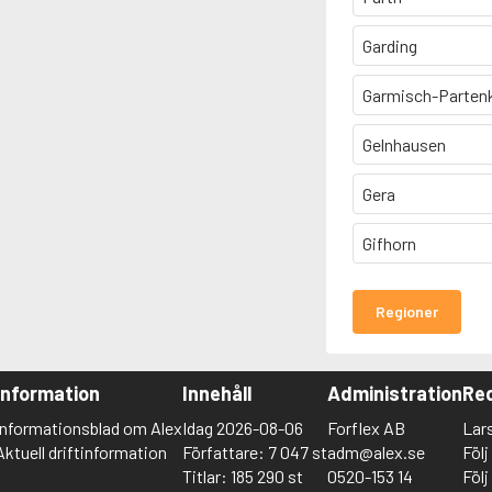
Garding
Garmisch-Parten
Gelnhausen
Gera
Gifhorn
Regioner
Information
Innehåll
Administration
Red
Informationsblad om Alex
Idag 2026-08-06
Forflex AB
Lar
Aktuell driftinformation
Författare: 7 047 st
adm@alex.se
Föl
Titlar: 185 290 st
0520-153 14
Föl