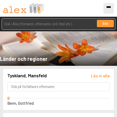
Sök
Länder och regioner
Tyskland, Mansfeld
Läs in alla
B
Benn, Gottfried