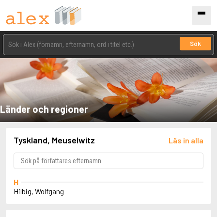
Sök
Länder och regioner
Tyskland, Meuselwitz
Läs in alla
H
Hilbig, Wolfgang