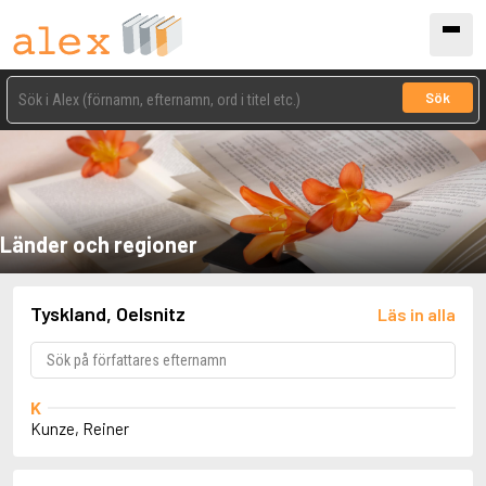
Sök
Länder och regioner
Tyskland, Oelsnitz
Läs in alla
K
Kunze, Reiner